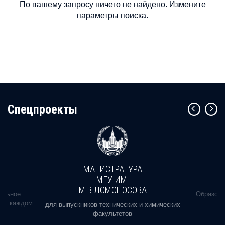
По вашему запросу ничего не найдено. Измените
параметры поиска.
Cпецпроекты
МАГИСТРАТУРА
МГУ ИМ.
М.В.ЛОМОНОСОВА
альное
Образова
ь в каждом
для выпускников технических и химических
факультетов