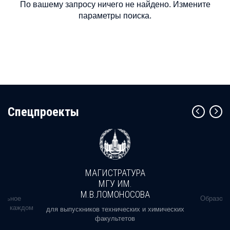
По вашему запросу ничего не найдено. Измените
параметры поиска.
Cпецпроекты
МАГИСТРАТУРА
МГУ ИМ.
М.В.ЛОМОНОСОВА
альное
Образова
ь в каждом
для выпускников технических и химических
факультетов