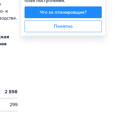
план поступления.
х
о- и
Что за планировщик?
водстве.
Понятно
ская
ное
2 898
299