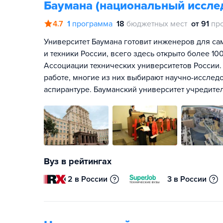
Баумана (национальный иссле
4.7
1
программа
18
бюджетных мест
от 91
пр
Университет Баумана готовит инженеров для са
и техники России, всего здесь открыто более 1
Ассоциации технических университетов России.
работе, многие из них выбирают научно-исслед
аспирантуре. Бауманский университет учредите
Вуз в рейтингах
2 в России
3 в России