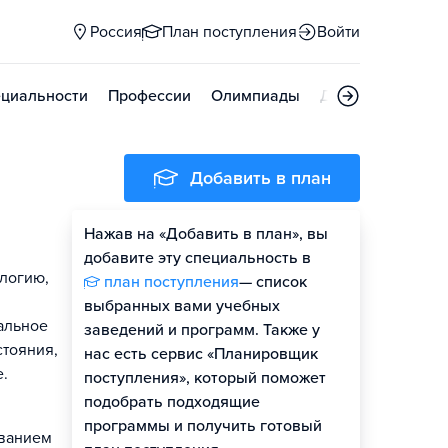
Россия
План поступления
Войти
циальности
Профессии
Олимпиады
Дни открытых д
Добавить в план
Нажав на «Добавить в план», вы
добавите эту специальность в
ологию,
план поступления
— список
выбранных вами учебных
альное
заведений и программ. Также у
стояния,
нас есть сервис «Планировщик
.
поступления», который поможет
подобрать подходящие
программы и получить готовый
ованием