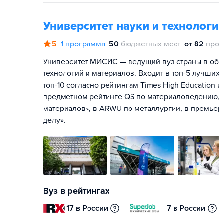
Университет науки и техноло
5
1
программа
50
бюджетных мест
от 82
про
Университет МИСИС — ведущий вуз страны в об
технологий и материалов. Входит в топ-5 лучших
топ-10 согласно рейтингам Times High Education
предметном рейтинге QS по материаловедению, 
материалов», в ARWU по металлургии, в премье
делу».
Вуз в рейтингах
17 в России
7 в России