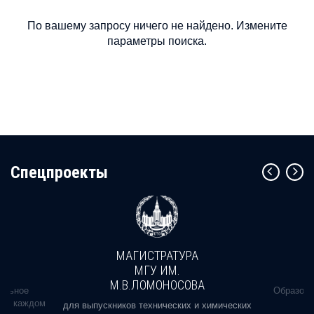
По вашему запросу ничего не найдено. Измените
параметры поиска.
Cпецпроекты
МАГИСТРАТУРА
МГУ ИМ.
М.В.ЛОМОНОСОВА
альное
Образова
ь в каждом
для выпускников технических и химических