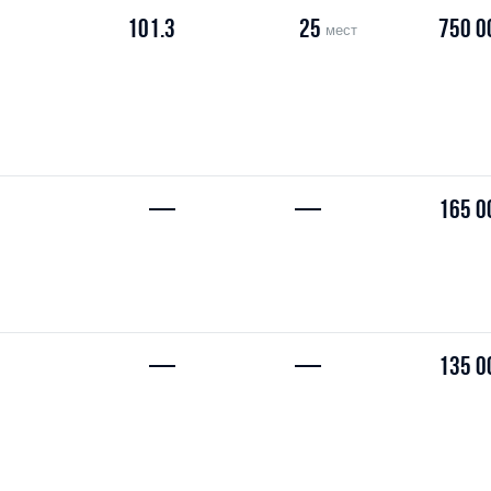
101.3
25
750 0
мест
—
—
165 0
—
—
135 0