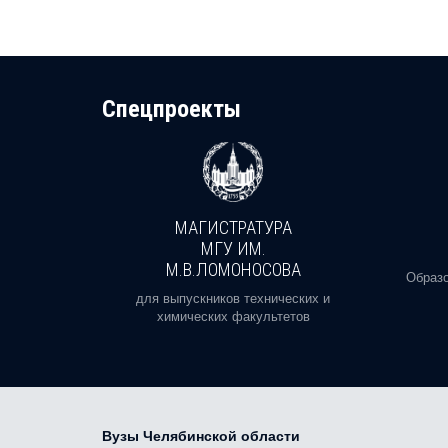
Cпецпроекты
МАГИСТРАТУРА
И
МГУ ИМ.
М.В.ЛОМОНОСОВА
, реальное
Образо
орая есть
для выпускников технических и
химических факультетов
Вузы Челябинской области