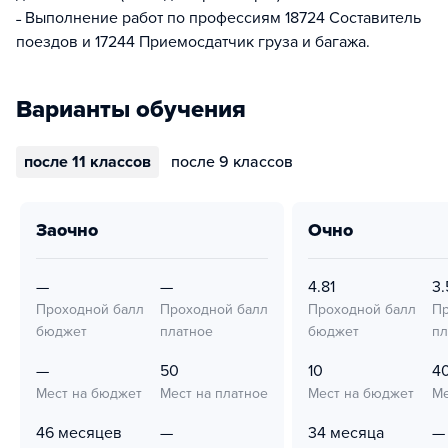
˗ Выполнение работ по профессиям 18724 Составитель
поездов и 17244 Приемосдатчик груза и багажа.
Варианты обучения
после 11 классов
после 9 классов
заочно
очно
—
—
4.81
3.
Проходной балл
Проходной балл
Проходной балл
Пр
бюджет
платное
бюджет
пл
—
50
10
4
Мест на бюджет
Мест на платное
Мест на бюджет
Ме
46 месяцев
—
34 месяца
—