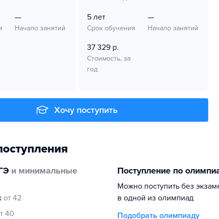
—
5 лет
—
я
Начало занятий
Срок обучения
Начало занятий
37 329 р.
Стоимость, за
год
Хочу поступить
поступления
ГЭ
и минимальные
Поступление по олимпи
Можно поступить без экзам
к
от 42
в одной из олимпиад
т 40
Подобрать олимпиаду