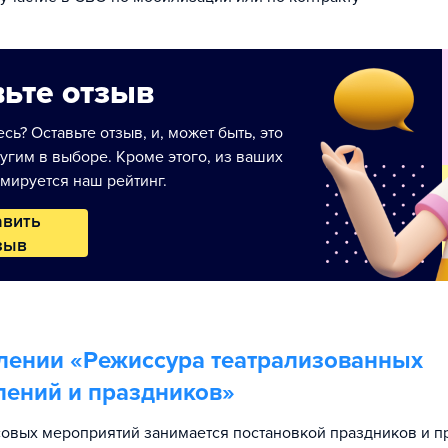
ьте отзыв
сь? Оставьте отзыв, и, может быть, это
угим в выборе. Кроме этого, из ваших
мируется наш рейтинг.
авить
зыв
лении «
Режиссура театрализованных
лений и праздников
»
овых мероприятий занимается постановкой праздников и п