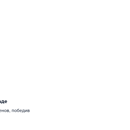
аде
енов, победив