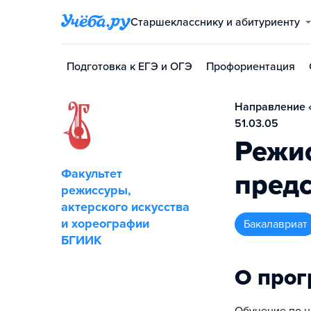
Старшекласснику и абитуриенту
Подготовка к ЕГЭ и ОГЭ
Профориентация
Направление «
51.03.05
Режи
Факультет
предс
режиссуры,
актерского искусства
и хореографии
бакалавриат
БГИИК
О про