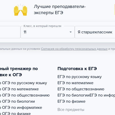
Лучшие преподаватели-
эксперты ЕГЭ
Класс, в который перешли
11
Я старшеклассник
нальных данных на условиях
Согласия на обработку персональных данных
и пр
тный тренажер по
Подготовка к ЕГЭ
вке к ОГЭ
ЕГЭ по русскому языку
р
ОГЭ по русскому языку
ЕГЭ по математике
р
ОГЭ по математике
ЕГЭ по обществознанию
р
ОГЭ по обществознанию
ЕГЭ по биологии
ЕГЭ по инфо
р
ОГЭ по биологии
ЕГЭ по физике
р
ОГЭ по информатике
Все предметы
р
ОГЭ по физике