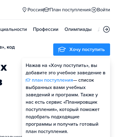
Россия
План поступления
Войти
циальности
Профессии
Олимпиады
Дни открытых д
», код
Хочу поступить
х
Нажав на «Хочу поступить», вы
Оценить шансы
добавите это учебное заведение в
в
план поступления
— список
выбранных вами учебных
заведений и программ. Также у
нас есть сервис «Планировщик
поступления», который поможет
подобрать подходящие
программы и получить готовый
план поступления.