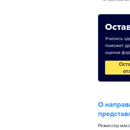
Остав
Учились зде
поможет др
оценок фор
Ост
от
О направ
представ
Режиссер масс