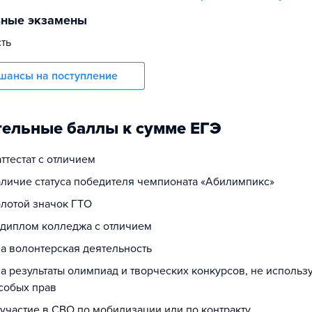
ьные экзамены
сть
шансы на поступление
ельные баллы к сумме ЕГЭ
аттестат с отличием
наличие статуса победителя чемпионата «Абилимпикс»
олотой значок ГТО
а диплом колледжа с отличием
за волонтерская деятельность
за результаты олимпиад и творческих конкурсов, не исполь
собых прав
 участие в СВО по мобилизации или по контракту