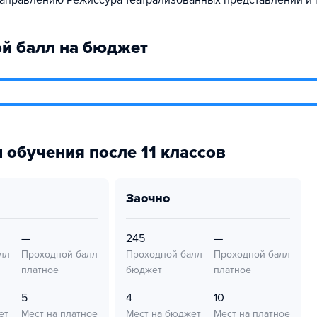
аправлению Режиссура театрализованных представлений и
й балл на бюджет
 обучения после 11 классов
заочно
—
245
—
лл
Проходной балл
Проходной балл
Проходной балл
платное
бюджет
платное
5
4
10
ет
Мест на платное
Мест на бюджет
Мест на платное