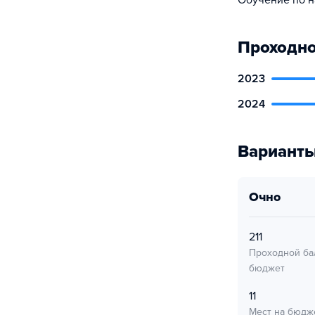
Обучение по н
Проходно
2023
2024
Варианты
очно
211
Проходной ба
бюджет
11
Мест на бюдж