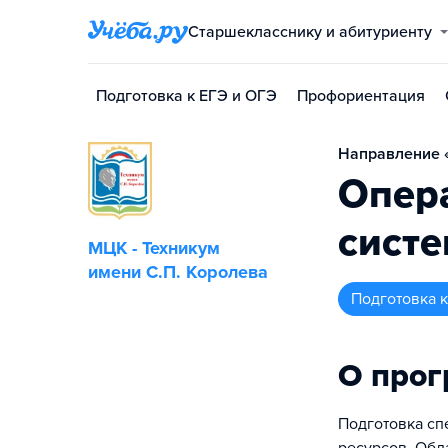
Старшекласснику и абитуриенту
Подготовка к ЕГЭ и ОГЭ
Профориентация
Направление «
Опер
систе
МЦК - Техникум
имени С.П. Королева
подготовка
О про
Подготовка сп