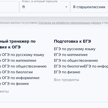
Класс, в который перешли
11
Я старшеклассник
нальных данных на условиях
Согласия на обработку персональных данных
и пр
тный тренажер по
Подготовка к ЕГЭ
вке к ОГЭ
ЕГЭ по русскому языку
р
ОГЭ по русскому языку
ЕГЭ по математике
р
ОГЭ по математике
ЕГЭ по обществознанию
р
ОГЭ по обществознанию
ЕГЭ по биологии
ЕГЭ по инфо
р
ОГЭ по биологии
ЕГЭ по физике
р
ОГЭ по информатике
Все предметы
р
ОГЭ по физике
дметы