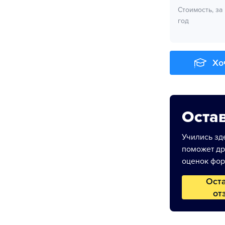
Стоимость, за
год
Хо
Остав
Учились зде
поможет др
оценок фор
Ост
от