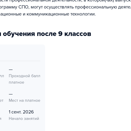
асти профессиональной деятельности, в которой(-ых) выпуск
грамму СПО, могут осуществлять профессиональную деяте
ационные и коммуникационные технологии.
 обучения после 9 классов
—
лл
Проходной балл
платное
—
ет
Мест на платное
1 сент. 2026
я
Начало занятий