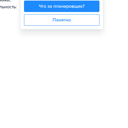
ники,
Что за планировщик?
льность:
Понятно