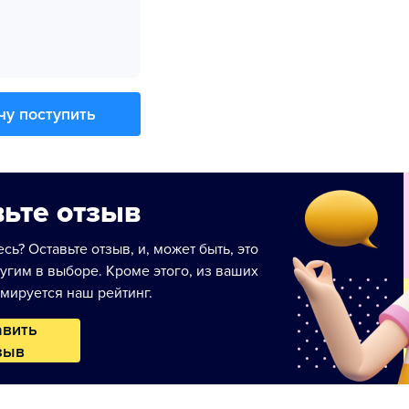
чу поступить
ьте отзыв
сь? Оставьте отзыв, и, может быть, это
угим в выборе. Кроме этого, из ваших
мируется наш рейтинг.
авить
зыв