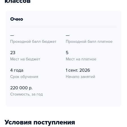
классов
очно
—
—
Проходной балл бюджет
Проходной балл платное
23
5
Мест на бюджет
Мест на платное
4 года
1 сент. 2026
Срок обучения
Начало занятий
220 000 р.
Стоимость, за год
Условия поступления