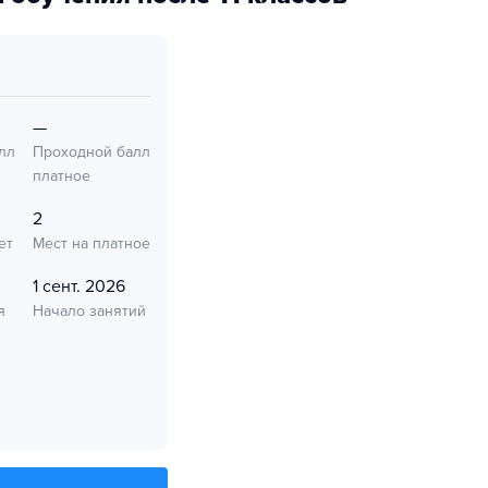
—
лл
Проходной балл
платное
2
ет
Мест на платное
1 сент. 2026
я
Начало занятий