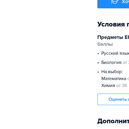
Хо
Условия 
Предметы Е
баллы
русский язы
биология
от
На выбор:
математика
химия
от 36
Оценить 
Дополнит