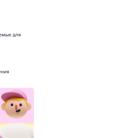
уемые для
ения