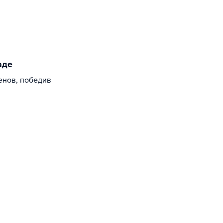
аде
енов, победив