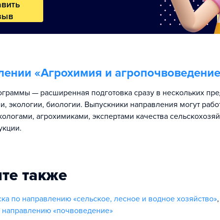
авить
зыв
лении «
Агрохимия и агропочвоведени
граммы — расширенная подготовка сразу в нескольких пр
ии, экологии, биологии. Выпускники направления могут рабо
кологами, агрохимиками, экспертами качества сельскохозя
укции.
те также
ка по направлению «сельское, лесное и водное хозяйство»
о направлению «почвоведение»