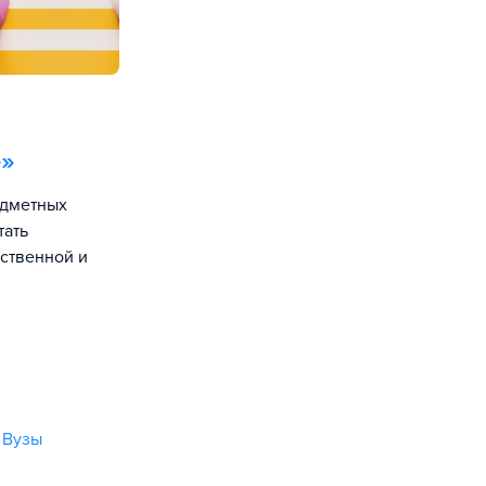
е
»
едметных
тать
йственной и
,
Вузы