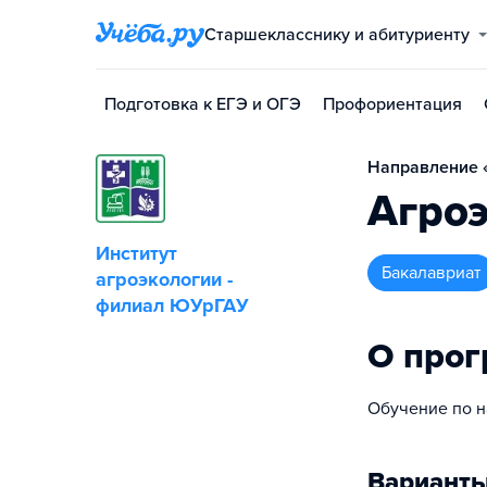
Старшекласснику и абитуриенту
Подготовка к ЕГЭ и ОГЭ
Профориентация
Направление «
Агро
Институт
бакалавриат
агроэкологии -
филиал ЮУрГАУ
О про
Обучение по 
Варианты