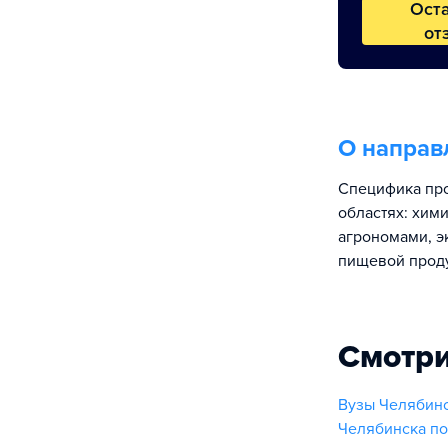
Ост
от
О направ
Специфика про
областях: хим
агрономами, э
пищевой прод
Смотри
Вузы Челябинс
Челябинска п