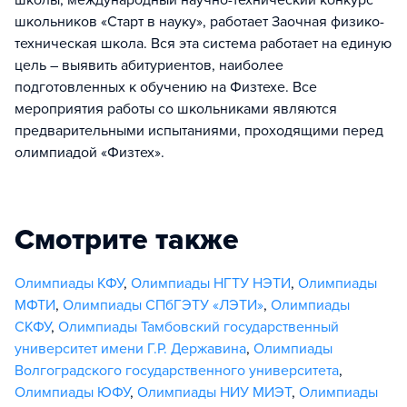
школы, международный научно-технический конкурс
школьников «Старт в науку», работает Заочная физико-
техническая школа. Вся эта система работает на единую
цель – выявить абитуриентов, наиболее
подготовленных к обучению на Физтехе. Все
мероприятия работы со школьниками являются
предварительными испытаниями, проходящими перед
олимпиадой «Физтех».
Смотрите также
Олимпиады КФУ
,
Олимпиады НГТУ НЭТИ
,
Олимпиады
МФТИ
,
Олимпиады СПбГЭТУ «ЛЭТИ»
,
Олимпиады
СКФУ
,
Олимпиады Тамбовский государственный
университет имени Г.Р. Державина
,
Олимпиады
Волгоградского государственного университета
,
Олимпиады ЮФУ
,
Олимпиады НИУ МИЭТ
,
Олимпиады