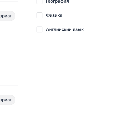
география
физика
авриат
английский язык
авриат