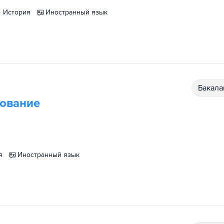
история
иностранный язык
бакал
ование
я
иностранный язык