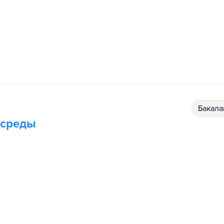
бакал
 среды