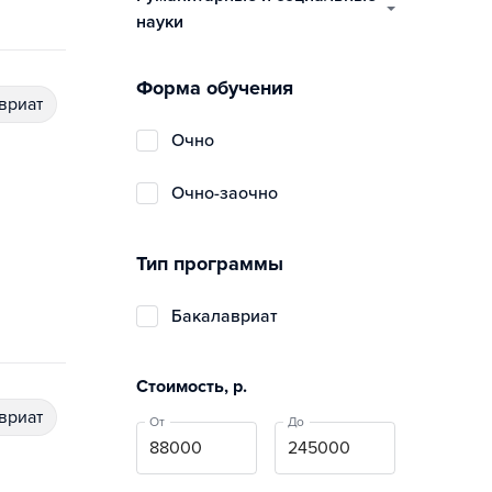
науки
Форма обучения
авриат
очно
очно-заочно
Тип программы
бакалавриат
Стоимость, р.
авриат
От
До