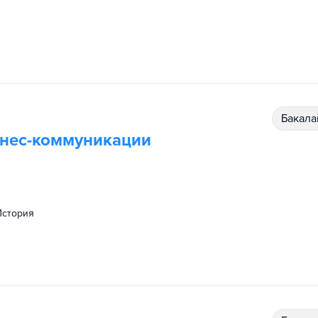
бакал
нес-коммуникации
история