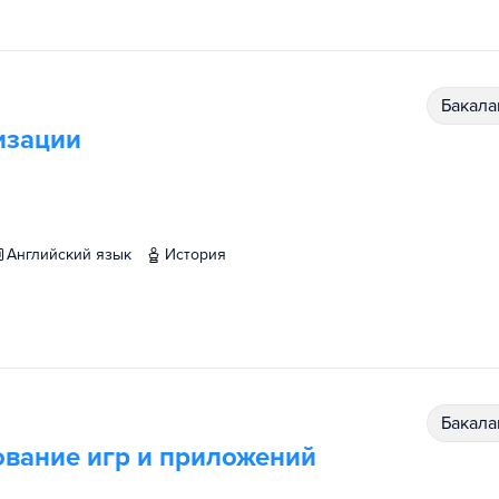
бакал
изации
английский язык
история
бакал
ование игр и приложений