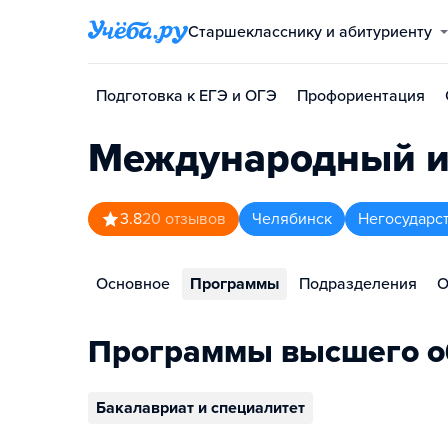
Старшекласснику и абитуриенту
Подготовка к ЕГЭ и ОГЭ
Профориентация
Международный ин
3.8
20
отзывов
Челябинск
Негосударс
Основное
Программы
Подразделения
О
Программы высшего о
Бакалавриат и специалитет