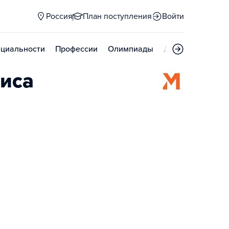
Россия
План поступления
Войти
циальности
Профессии
Олимпиады
Дни открытых д
виса