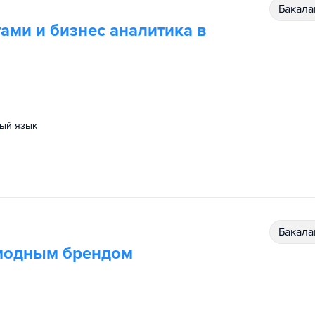
бакал
ми и бизнес аналитика в
ный язык
бакал
 модным брендом