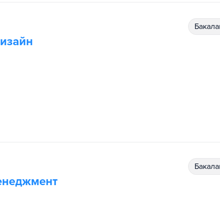
бакал
дизайн
бакал
енеджмент